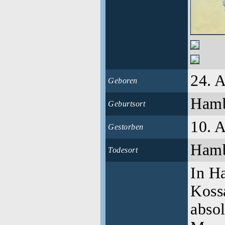
24. 
Geboren
Ham
Geburtsort
10. 
Gestorben
Ham
Todesort
In H
Koss
absol