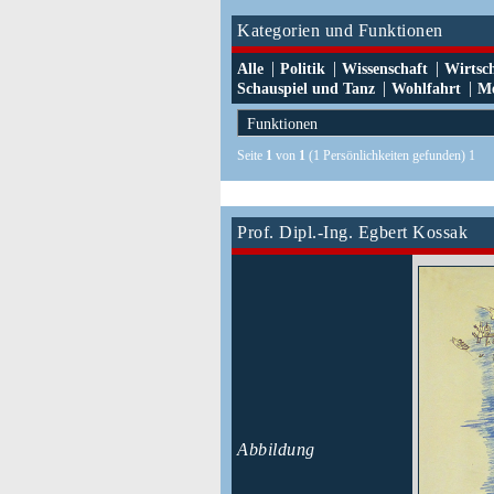
Kategorien und Funktionen
|
|
|
Alle
Politik
Wissenschaft
Wirtsc
|
|
Schauspiel und Tanz
Wohlfahrt
Me
Seite
1
von
1
(1 Persönlichkeiten gefunden) 1
Prof. Dipl.-Ing. Egbert Kossak
Abbildung