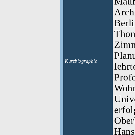
Maur
Arch
Berl
Thom
Zimm
Plan
Kurzbiographie
lehrt
Profe
Wohn
Unive
erfo
Ober
Hans