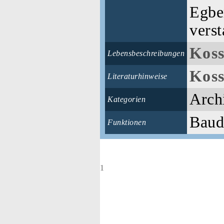
Egber
vers
Koss
Lebensbeschreibungen
Koss
Literaturhinweise
Arch
Kategorien
Baudi
Funktionen
1