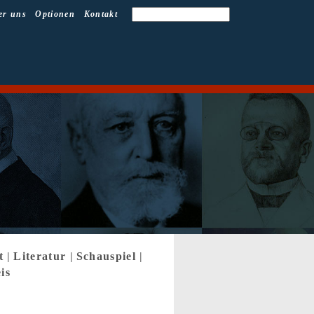
er uns
Optionen
Kontakt
t
|
Literatur
|
Schauspiel
|
is