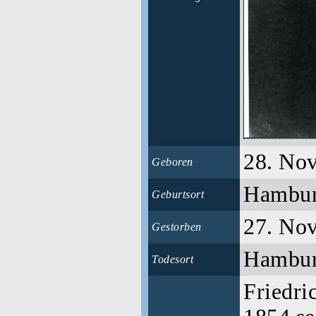
28. No
Geboren
Hambu
Geburtsort
27. No
Gestorben
Hambu
Todesort
Friedri