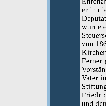
Ehrenäm
er in d
Deputat
wurde e
Steuers
von 186
Kirchen
Ferner 
Vorstän
Vater i
Stiftun
Friedri
und de