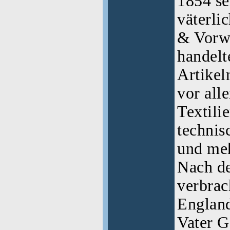
1854 se
väterli
& Vorw
handelt
Artikel
vor all
Textilie
technis
und meh
Nach de
verbrac
England
Vater G