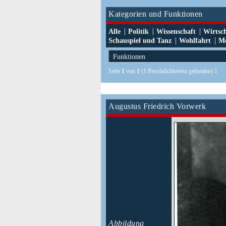
Kategorien und Funktionen
|
|
|
Alle
Politik
Wissenschaft
Wirtsc
|
|
Schauspiel und Tanz
Wohlfahrt
Me
Seite
1
von
1
(1 Persönlichkeiten gefunden) 1
Augustus Friedrich Vorwerk
Abbildung