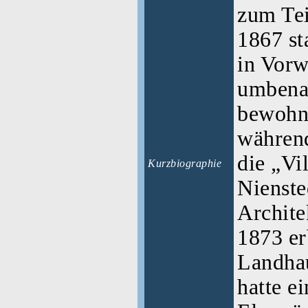
zum Tei
1867 st
in Vorw
umbenan
bewohnt
währen
die „Vi
Kurzbiographie
Nienste
Archit
1873 e
Landhau
hatte e